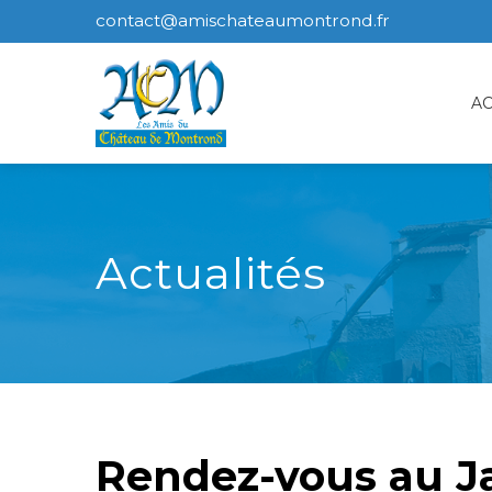
contact@amischateaumontrond.fr
AC
Actualités
Rendez-vous au J